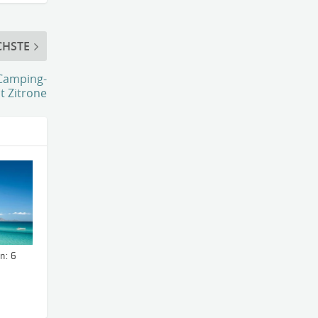
CHSTE
 Camping-
t Zitrone
n: 6