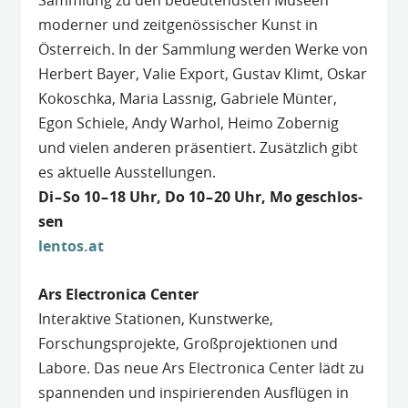
Samm­lung zu den bedeu­tends­ten Muse­en
moder­ner und zeitgenössischer Kunst in
Österreich. In der Sammlung wer­den Wer­ke von
Her­bert Bay­er, Valie Export, Gus­tav Klimt, Oskar
Kokosch­ka, Maria Lass­nig, Gabrie­le Mün­ter,
Egon Schie­le, Andy War­hol, Hei­mo Zober­nig
und vie­len anderen präsentiert. Zusätzlich gibt
es aktuelle Ausstellungen.
Di – So 10 – 18 Uhr, Do 10 – 20 Uhr, Mo geschlos­
sen
lent
os.at
Ars Electronica Center
Interaktive Stationen, Kunstwerke,
Forschungsprojekte, Großprojektionen und
Labore. Das neue Ars Electronica Center lädt zu
spannenden und inspirierenden Ausflügen in