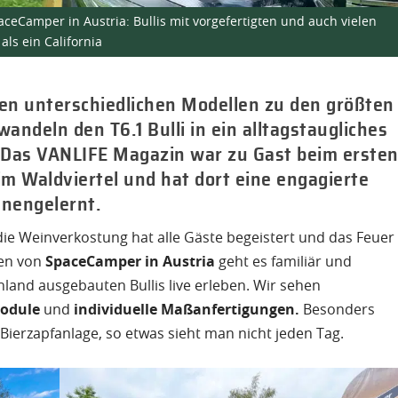
eCamper in Austria: Bullis mit vorgefertigten und auch vielen
ls ein California
en unterschiedlichen Modellen zu den größten
deln den T6.1 Bulli in ein alltagstaugliches
. Das VANLIFE Magazin war zu Gast beim erste
m Waldviertel und hat dort eine engagierte
nengelernt.
die Weinverkostung hat alle Gäste begeistert und das Feuer
fen von
SpaceCamper in Austria
geht es familiär und
hland ausgebauten Bullis live erleben. Wir sehen
odule
und
individuelle Maßanfertigungen.
Besonders
 Bierzapfanlage, so etwas sieht man nicht jeden Tag.