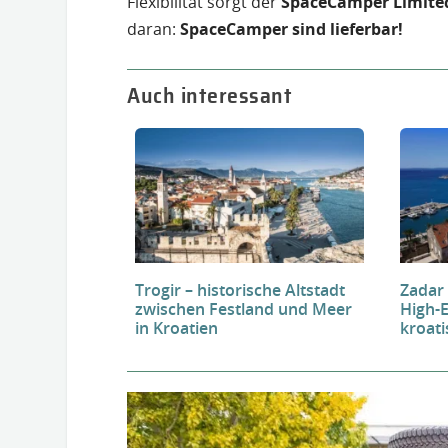
Flexibilität sorgt der
SpaceCamper Limit
daran:
SpaceCamper sind lieferbar!
Auch interessant
Trogir – historische Altstadt
Zadar
zwischen Festland und Meer
High-
in Kroatien
kroat