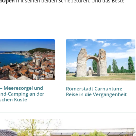
edOpen
mit seinen beiden Schiebetüren. Und das Beste
 – Meeresorgel und
Römerstadt Carnuntum:
End-Camping an der
Reise in die Vergangenheit
ischen Küste