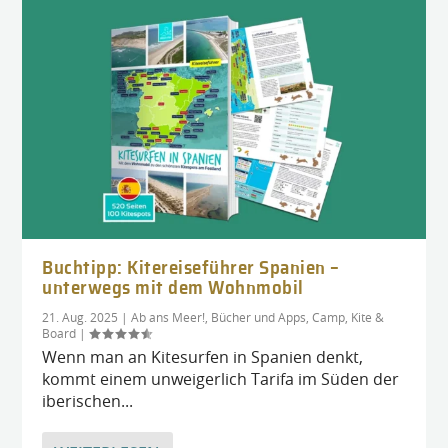
Buchtipp: Kitereiseführer Spanien –
unterwegs mit dem Wohnmobil
21. Aug. 2025
|
Ab ans Meer!
,
Bücher und Apps
,
Camp, Kite &
Board
|
Wenn man an Kitesurfen in Spanien denkt,
kommt einem unweigerlich Tarifa im Süden der
iberischen...