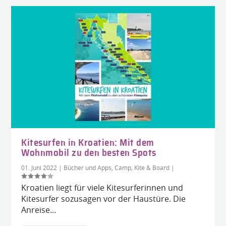
Kitesurfen in Kroatien: Mit dem
Wohnmobil zu den besten Spots
01. Juni 2022
|
Bücher und Apps
,
Camp, Kite & Board
|
Kroatien liegt für viele Kitesurferinnen und
Kitesurfer sozusagen vor der Haustüre. Die
Anreise...