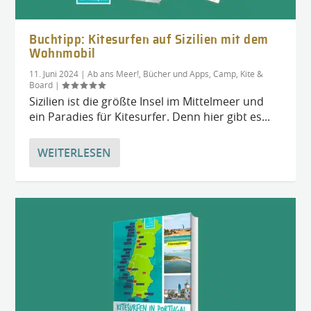
Buchtipp: Kitesurfen auf Sizilien mit dem
Wohnmobil
11. Juni 2024
|
Ab ans Meer!
,
Bücher und Apps
,
Camp, Kite &
Board
|
Sizilien ist die größte Insel im Mittelmeer und
ein Paradies für Kitesurfer. Denn hier gibt es...
WEITERLESEN