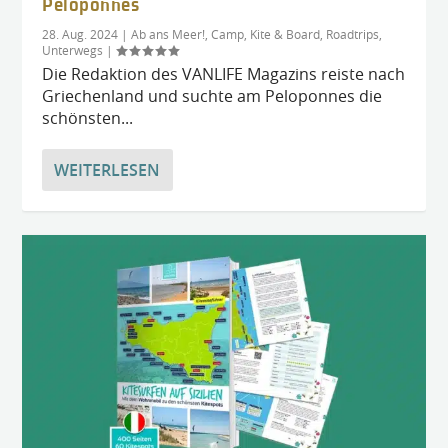
Peloponnes
28. Aug. 2024
|
Ab ans Meer!
,
Camp, Kite & Board
,
Roadtrips
,
Unterwegs
|
Die Redaktion des VANLIFE Magazins reiste nach
Griechenland und suchte am Peloponnes die
schönsten...
WEITERLESEN