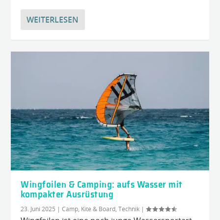
WEITERLESEN
Wingfoilen & Camping: aufs Wasser mit
kompakter Ausrüstung
23. Juni 2025
|
Camp, Kite & Board
,
Technik
|