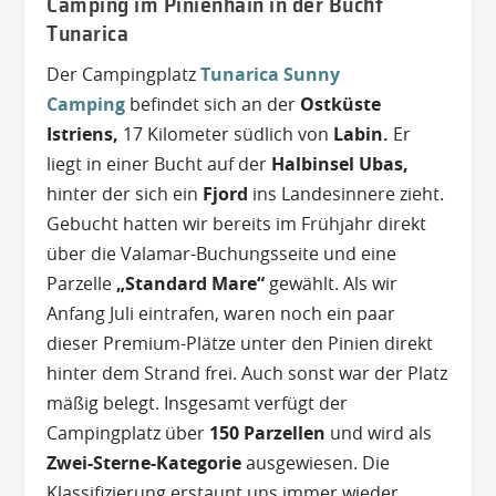
Camping im Pinienhain in der Bucht
Tunarica
Der Campingplatz
Tunarica Sunny
Camping
befindet sich an der
Ostküste
Istriens,
17 Kilometer südlich von
Labin.
Er
liegt in einer Bucht auf der
Halbinsel Ubas,
hinter der sich ein
Fjord
ins Landesinnere zieht.
Gebucht hatten wir bereits im Frühjahr direkt
über die Valamar-Buchungsseite und eine
Parzelle
„Standard Mare“
gewählt. Als wir
Anfang Juli eintrafen, waren noch ein paar
dieser Premium-Plätze unter den Pinien direkt
hinter dem Strand frei. Auch sonst war der Platz
mäßig belegt. Insgesamt verfügt der
Campingplatz über
150 Parzellen
und wird als
Zwei-Sterne-Kategorie
ausgewiesen. Die
Klassifizierung erstaunt uns immer wieder.