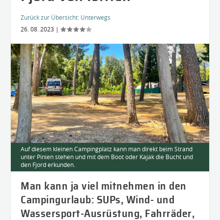
Zurück zur Übersicht:
Unterwegs
26. 08. 2023
|
Auf diesem kleinen Campingplatz kann man direkt beim Strand
unter Pinien stehen und mit dem Boot oder Kajak die Bucht und
den Fjord erkunden.
Man kann ja viel mitnehmen in den
Campingurlaub: SUPs, Wind- und
Wassersport-Ausrüstung, Fahrräder,