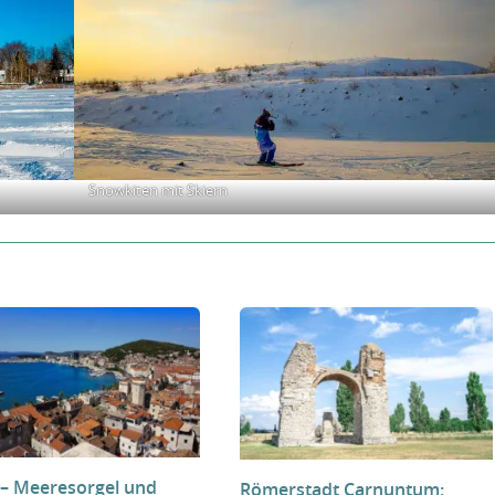
Snowkiten mit Skiern
 – Meeresorgel und
Römerstadt Carnuntum: