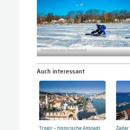
Snowkiten mit Snowboard
Auch interessant
Trogir – historische Altstadt
Zadar