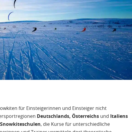
wkiten für Einsteigerinnen und Einsteiger nicht
tersportregionen
Deutschlands, Österreichs
und
Italiens
e
Snowkiteschulen
, die Kurse für unterschiedliche