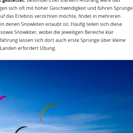
t gestattet.
Besonders bei starkem Andrang wäre das
egen sich oft mit hoher Geschwindigkeit und führen Sprünge
f das Erlebnis verzichten möchte, findet in mehreren
in denen Snowkiten erlaubt ist. Häufig teilen sich diese
 sowie Snowkiter, wobei die jeweiligen Bereiche klar
fahrung lassen sich dort auch erste Sprünge über kleine
 Landen erfordert Übung.