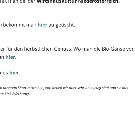
ährt man bei der
Wirtshauskultur Niederösterreich.
se) bekommt man
hier
aufgetischt.
er für den herbstlichen Genuss. Wo man die Bio-Gänse von
man
hier
.
nfos
hier.
t in unserem Shop vertreiben, von denen wir aber sehr überzeugt sind und sie aus
ate-LInk (Werbung).