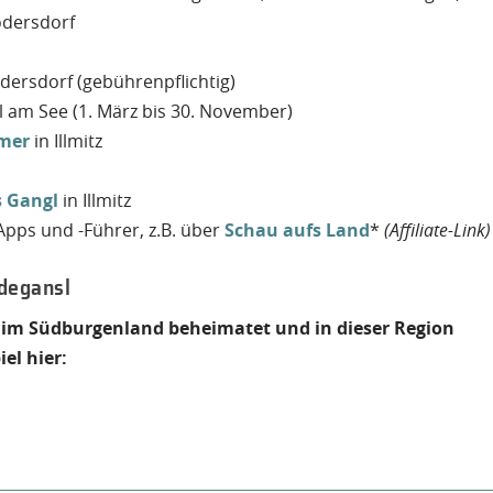
dersdorf
ersdorf (gebührenpflichtig)
l am See (1. März bis 30. November)
mmer
in Illmitz
s Gangl
in Illmitz
-Apps und -Führer, z.B. über
Schau aufs Land
*
(Affiliate-Link)
idegansl
 im Südburgenland beheimatet und in dieser Region
el hier: