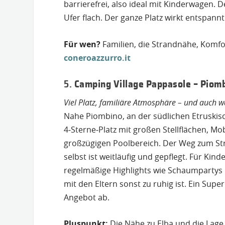
barrierefrei, also ideal mit Kinderwagen. D
Ufer flach. Der ganze Platz wirkt entspan
Für wen?
Familien, die Strandnähe, Komfo
coneroazzurro.it
5.
Camping Village Pappasole – Piom
Viel Platz, familiäre Atmosphäre – und auch w
Nahe Piombino, an der südlichen Etruskisc
4‑Sterne‑Platz mit großen Stellflächen, Mo
großzügigen Poolbereich. Der Weg zum Stra
selbst ist weitläufig und gepflegt. Für Ki
regelmäßige Highlights wie Schaumpartys u
mit den Eltern sonst zu ruhig ist. Ein Sup
Angebot ab.
Pluspunkt:
Die Nähe zu Elba und die Lag