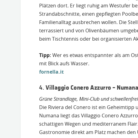
Plätzen dort. Er liegt ruhig am Westufer be
Strandabschnitte, einen gepflegten Poolber
Familienalltag ausbrechen wollen. Die Stell
terrassiert und von Olivenbäumen umgeben.
beim Tischtennis oder bei organisierten Ak
Tipp:
Wer es etwas entspannter als am Ostu
mit Blick aufs Wasser.
fornella.it
4.
Villaggio Conero Azzurro – Numan
Grüne Strandlage, Mini‑Club und schwellenfre
Die Riviera del Conero ist ein Geheimtipp u
Numana liegt das Villaggio Conero Azzurro,
schattigen Wegen und mediterranem Flair.
Gastronomie direkt am Platz machen den U