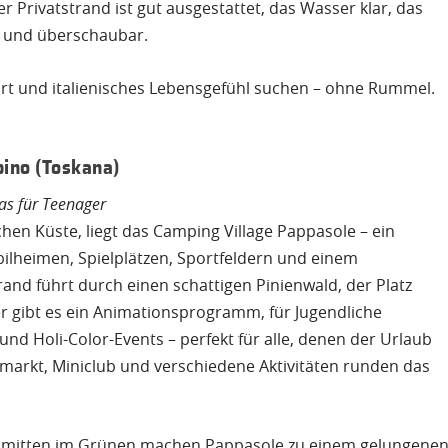
er Privatstrand ist gut ausgestattet, das Wasser klar, das
nt und überschaubar.
rt und italienisches Lebensgefühl suchen – ohne Rummel.
bino (Toskana)
as für Teenager
hen Küste, liegt das Camping Village Pappasole – ein
bilheimen, Spielplätzen, Sportfeldern und einem
nd führt durch einen schattigen Pinienwald, der Platz
nder gibt es ein Animationsprogramm, für Jugendliche
nd Holi-Color-Events – perfekt für alle, denen der Urlaub
ermarkt, Miniclub und verschiedene Aktivitäten runden das
e mitten im Grünen machen Pappasole zu einem gelungene