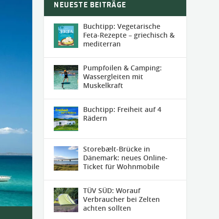
NEUESTE BEITRÄGE
Buchtipp: Vegetarische
Feta-Rezepte – griechisch &
mediterran
Pumpfoilen & Camping:
Wassergleiten mit
Muskelkraft
Buchtipp: Freiheit auf 4
Rädern
Storebælt-Brücke in
Dänemark: neues Online-
Ticket für Wohnmobile
TÜV SÜD: Worauf
Verbraucher bei Zelten
achten sollten