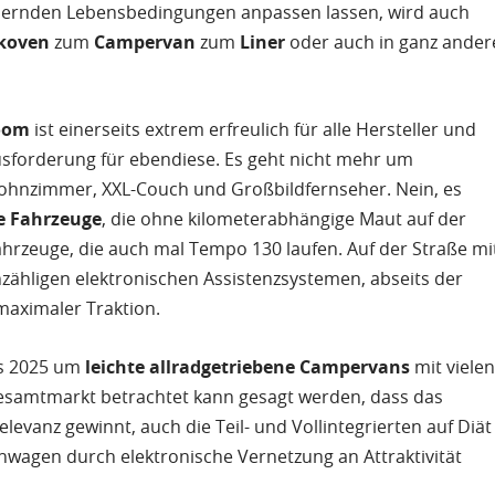
ndernden Lebensbedingungen anpassen lassen, wird auch
koven
zum
Campervan
zum
Liner
oder auch in ganz ander
oom
ist einerseits extrem erfreulich für alle Hersteller und
sforderung für ebendiese. Es geht nicht mehr um
ohnzimmer, XXL-Couch und Großbildfernseher. Nein, es
re Fahrzeuge
, die ohne kilometerabhängige Maut auf der
rzeuge, die auch mal Tempo 130 laufen. Auf der Straße mi
ähligen elektronischen Assistenzsystemen, abseits der
maximaler Traktion.
es 2025 um
leichte allradgetriebene Campervans
mit viele
Gesamtmarkt betrachtet kann gesagt werden, dass das
evanz gewinnt, auch die Teil- und Vollintegrierten auf Diät
wagen durch elektronische Vernetzung an Attraktivität