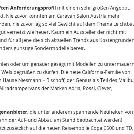
ften Anforderungsprofil
mit einem sehr großen Angebot,
kt. Nie zuvor konnten am Caravan Salon Austria mehr
den, nie zuvor lag so viel Gewicht auf dem Thema Leichtba
 vernetzt wie heuer. Kaum ein Aussteller der nicht mit
d für all jene die sich aktuellen Trends aus Kostengründe
onders günstige Sondermodelle bereit.
Zahlen oder um genauer gesagt mit Modellen zu untermauern
 Wels begrüßen zu dürfen. Die neue California-Familie von
 Hause Niesmann + Bischoff, der Genius als Teil des Malibu
Allradcampervans der Marken Adria, Pössl, Clever,
enanbieter
, die unter anderem spannende Neuheiten von
 kann der Auf- und Abbau am Stand beobachtet werden)
etzt zusätzlich auf die neuen Reisemobile Copa C500 und TD,