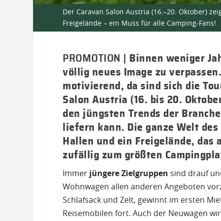
Der Caravan Salon Austria (16.–20. Oktober) ze
Freigelände – ein Muss für alle Camping-Fans!
PROMOTION |
Binnen weniger Ja
völlig neues Image zu verpassen.
motivierend, da sind sich die To
Salon Austria (16. bis 20. Oktob
den jüngsten Trends der Branche
liefern kann. Die ganze Welt des
Hallen und ein Freigelände, das
zufällig zum größten Campingpla
Immer
jüngere Zielgruppen
sind drauf un
Wohnwagen allen anderen Angeboten vorz
Schlafsack und Zelt, gewinnt im ersten Mi
Reisemobilen fort. Auch der Neuwagen wird