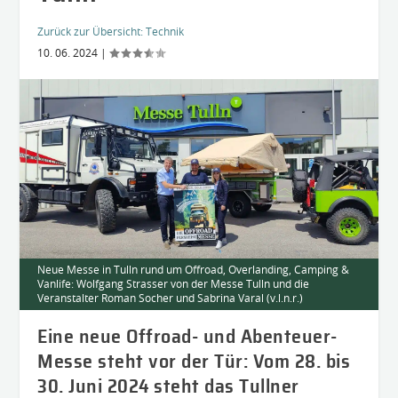
Zurück zur Übersicht:
Technik
10. 06. 2024
|
Neue Messe in Tulln rund um Offroad, Overlanding, Camping &
Vanlife: Wolfgang Strasser von der Messe Tulln und die
Veranstalter Roman Socher und Sabrina Varal (v.l.n.r.)
Eine neue Offroad- und Abenteuer-
Messe steht vor der Tür: Vom 28. bis
30. Juni 2024 steht das Tullner